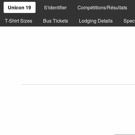
Unicon 19
S'identifier
Compétitions/Résultats
T-Shirt Sizes
Bus Tickets
Lodging Details
Spec