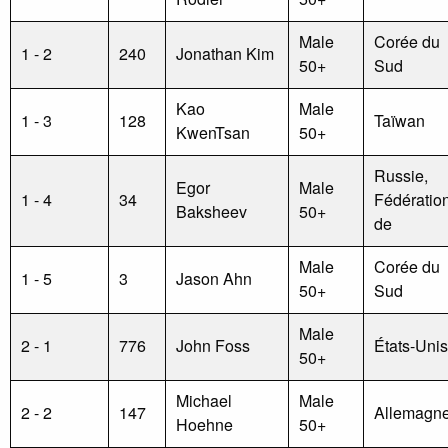
Male
Corée du
1 - 2
240
Jonathan Kim
50+
Sud
Kao
Male
1 - 3
128
Taïwan
KwenTsan
50+
Russie,
Egor
Male
1 - 4
34
Fédératio
Baksheev
50+
de
Male
Corée du
1 - 5
3
Jason Ahn
50+
Sud
Male
2 - 1
776
John Foss
États-Unis
50+
Michael
Male
2 - 2
147
Allemagn
Hoehne
50+