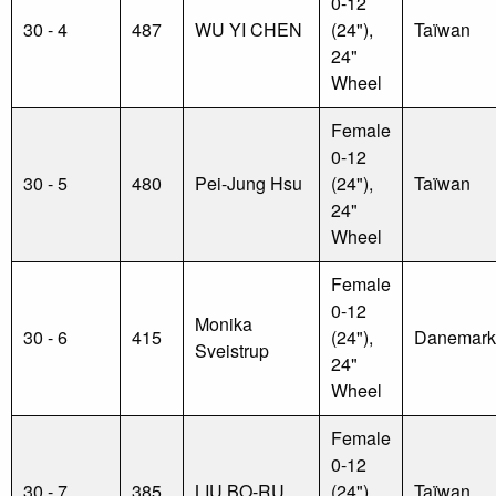
0-12
30 - 4
487
WU YI CHEN
(24"),
Taïwan
24"
Wheel
Female
0-12
30 - 5
480
Pei-Jung Hsu
(24"),
Taïwan
24"
Wheel
Female
0-12
Monika
30 - 6
415
(24"),
Danemark
Sveistrup
24"
Wheel
Female
0-12
30 - 7
385
LIU BO-RU
(24"),
Taïwan