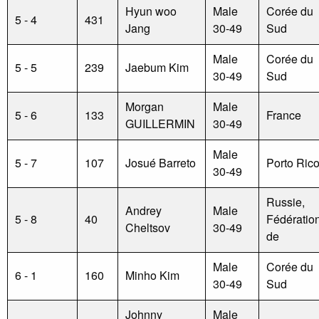
Hyun woo
Male
Corée du
5 - 4
431
Jang
30-49
Sud
Male
Corée du
5 - 5
239
Jaebum Kim
30-49
Sud
Morgan
Male
5 - 6
133
France
GUILLERMIN
30-49
Male
5 - 7
107
Josué Barreto
Porto Ric
30-49
Russie,
Andrey
Male
5 - 8
40
Fédératio
Cheltsov
30-49
de
Male
Corée du
6 - 1
160
Minho Kim
30-49
Sud
Johnny
Male