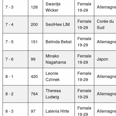
Swantje
Female
7 - 3
126
Allemagn
Wicker
19-29
Female
Corée du
7 - 4
200
SeolHee LIM
19-29
Sud
Female
7 - 5
151
Belinda Bebst
Allemagn
19-29
Minako
Female
7 - 6
99
Japon
Nagahama
19-29
Leonie
Female
8 - 1
420
Allemagn
Czimek
19-29
Theresa
Female
8 - 2
764
Allemagn
Ludwig
19-29
Female
8 - 3
97
Lalenia Hirte
Allemagn
19-29