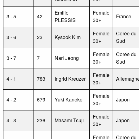
Emilie
Female
3 - 5
42
France
PLESSIS
30+
Female
Corée du
3 - 6
23
Kysook Kim
30+
Sud
Female
Corée du
3 - 7
7
Nari Jeong
30+
Sud
Female
4 - 1
783
Ingrid Kreuzer
Allemagn
30+
Female
4 - 2
679
Yuki Kaneko
Japon
30+
Female
4 - 3
236
Masami Tsuji
Japon
30+
Female
Corée du