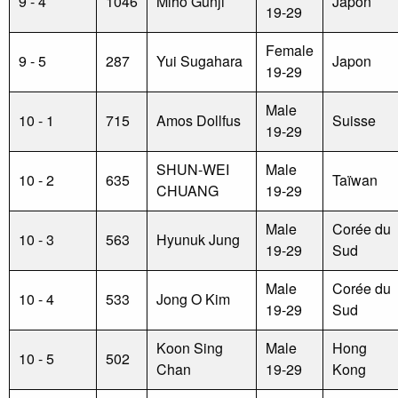
9 - 4
1046
Miho Gunji
Japon
19-29
Female
9 - 5
287
Yui Sugahara
Japon
19-29
Male
10 - 1
715
Amos Dollfus
Suisse
19-29
SHUN-WEI
Male
10 - 2
635
Taïwan
CHUANG
19-29
Male
Corée du
10 - 3
563
Hyunuk Jung
19-29
Sud
Male
Corée du
10 - 4
533
Jong O Kim
19-29
Sud
Koon Sing
Male
Hong
10 - 5
502
Chan
19-29
Kong