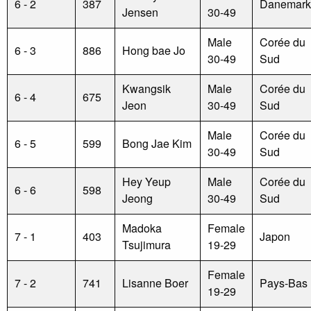
6 - 2
387
Danemark
Jensen
30-49
Male
Corée du
6 - 3
886
Hong bae Jo
30-49
Sud
Kwangsik
Male
Corée du
6 - 4
675
Jeon
30-49
Sud
Male
Corée du
6 - 5
599
Bong Jae Kim
30-49
Sud
Hey Yeup
Male
Corée du
6 - 6
598
Jeong
30-49
Sud
Madoka
Female
7 - 1
403
Japon
Tsujimura
19-29
Female
7 - 2
741
Lisanne Boer
Pays-Bas
19-29