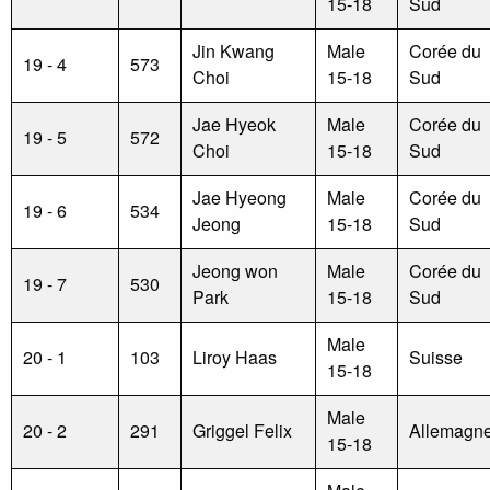
15-18
Sud
Jin Kwang
Male
Corée du
19 - 4
573
Choi
15-18
Sud
Jae Hyeok
Male
Corée du
19 - 5
572
Choi
15-18
Sud
Jae Hyeong
Male
Corée du
19 - 6
534
Jeong
15-18
Sud
Jeong won
Male
Corée du
19 - 7
530
Park
15-18
Sud
Male
20 - 1
103
Liroy Haas
Suisse
15-18
Male
20 - 2
291
Griggel Felix
Allemagn
15-18