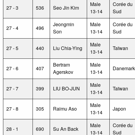
Male
Corée du
27 - 3
536
Seo Jin Kim
13-14
Sud
Jeongmin
Male
Corée du
27 - 4
496
Son
13-14
Sud
Male
27 - 5
440
Liu Chia-Ying
Taïwan
13-14
Bertram
Male
27 - 6
407
Danemark
Agerskov
13-14
Male
27 - 7
399
LIU BO-JUN
Taïwan
13-14
Male
27 - 8
305
Raimu Aso
Japon
13-14
Male
Corée du
28 - 1
690
Su An Back
13-14
Sud