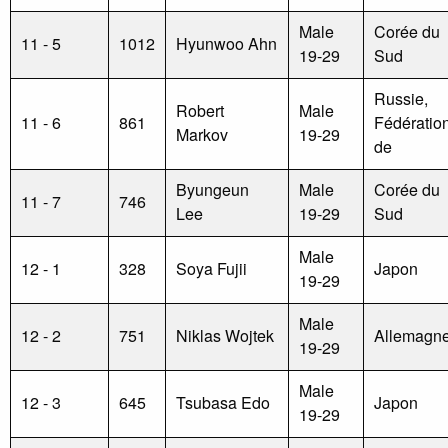
Male
Corée du
11 - 5
1012
Hyunwoo Ahn
19-29
Sud
Russie,
Robert
Male
11 - 6
861
Fédératio
Markov
19-29
de
Byungeun
Male
Corée du
11 - 7
746
Lee
19-29
Sud
Male
12 - 1
328
Soya Fujii
Japon
19-29
Male
12 - 2
751
Niklas Wojtek
Allemagn
19-29
Male
12 - 3
645
Tsubasa Edo
Japon
19-29