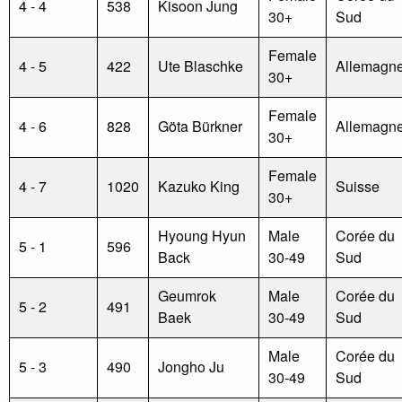
4 - 4
538
Kisoon Jung
30+
Sud
Female
4 - 5
422
Ute Blaschke
Allemagn
30+
Female
4 - 6
828
Göta Bürkner
Allemagn
30+
Female
4 - 7
1020
Kazuko King
Suisse
30+
Hyoung Hyun
Male
Corée du
5 - 1
596
Back
30-49
Sud
Geumrok
Male
Corée du
5 - 2
491
Baek
30-49
Sud
Male
Corée du
5 - 3
490
Jongho Ju
30-49
Sud