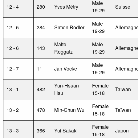
Male
12 - 4
280
Yves Métry
Suisse
19-29
Male
12 - 5
284
Simon Rodler
Allemagn
19-29
Malte
Male
12 - 6
143
Allemagn
Roggatz
19-29
Male
12 - 7
11
Jan Vocke
Allemagn
19-29
Yun-Hsuan
Female
13 - 1
482
Taïwan
Hsu
15-18
Female
13 - 2
478
Min-Chun Wu
Taïwan
15-18
Female
13 - 3
366
Yui Sakaki
Japon
15-18