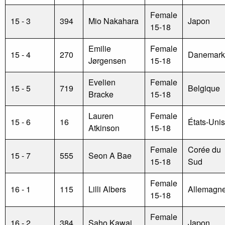
Female
15 - 3
394
Mio Nakahara
Japon
15-18
Emilie
Female
15 - 4
270
Danemark
Jørgensen
15-18
Evelien
Female
15 - 5
719
Belgique
Bracke
15-18
Lauren
Female
15 - 6
16
États-Unis
Atkinson
15-18
Female
Corée du
15 - 7
555
Seon A Bae
15-18
Sud
Female
16 - 1
115
Lilli Albers
Allemagn
15-18
Female
16 - 2
384
Saho Kawai
Japon