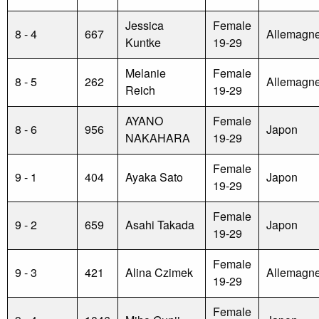
Jessica
Female
8 - 4
667
Allemagn
Kuntke
19-29
Melanie
Female
8 - 5
262
Allemagn
Reich
19-29
AYANO
Female
8 - 6
956
Japon
NAKAHARA
19-29
Female
9 - 1
404
Ayaka Sato
Japon
19-29
Female
9 - 2
659
Asahi Takada
Japon
19-29
Female
9 - 3
421
Alina Czimek
Allemagn
19-29
Female