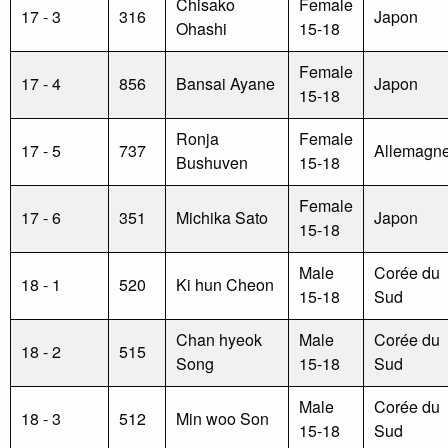
Chisako
Female
17 - 3
316
Japon
Ohashi
15-18
Female
17 - 4
856
Bansai Ayane
Japon
15-18
Ronja
Female
17 - 5
737
Allemagn
Bushuven
15-18
Female
17 - 6
351
Michika Sato
Japon
15-18
Male
Corée du
18 - 1
520
Ki hun Cheon
15-18
Sud
Chan hyeok
Male
Corée du
18 - 2
515
Song
15-18
Sud
Male
Corée du
18 - 3
512
Min woo Son
15-18
Sud