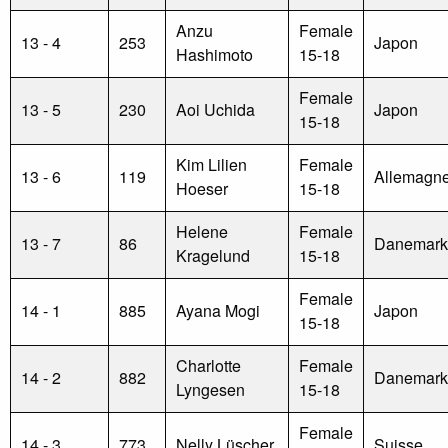
Anzu
Female
13 - 4
253
Japon
Hashimoto
15-18
Female
13 - 5
230
Aoi Uchida
Japon
15-18
Kim Lilien
Female
13 - 6
119
Allemagn
Hoeser
15-18
Helene
Female
13 - 7
86
Danemark
Kragelund
15-18
Female
14 - 1
885
Ayana Mogi
Japon
15-18
Charlotte
Female
14 - 2
882
Danemark
Lyngesen
15-18
Female
14 - 3
773
Nelly Lüscher
Suisse