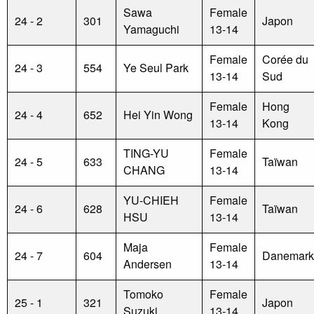
Sawa
Female
24 - 2
301
Japon
Yamaguchi
13-14
Female
Corée du
24 - 3
554
Ye Seul Park
13-14
Sud
Female
Hong
24 - 4
652
Hei Yin Wong
13-14
Kong
TING-YU
Female
24 - 5
633
Taïwan
CHANG
13-14
YU-CHIEH
Female
24 - 6
628
Taïwan
HSU
13-14
Maja
Female
24 - 7
604
Danemark
Andersen
13-14
Tomoko
Female
25 - 1
321
Japon
Suzuki
13-14