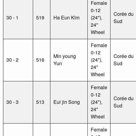
Female
0-12
Corée du
30 - 1
519
Ha Eun Kim
(24"),
Sud
24"
Wheel
Female
0-12
Min young
Corée du
30 - 2
516
(24"),
Yun
Sud
24"
Wheel
Female
0-12
Corée du
30 - 3
513
Eui jin Song
(24"),
Sud
24"
Wheel
Female