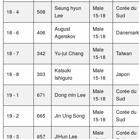
Seung hyun
Male
Corée du
18 - 4
508
Lee
15-18
Sud
August
Male
18 - 6
406
Danemark
Agerskov
15-18
Male
18 - 7
342
Yu-jui Chang
Taïwan
15-18
Katsuki
Male
18 - 8
303
Japon
Ishiguro
15-18
Male
Corée du
19 - 1
671
Dong min Lee
15-18
Sud
Male
Corée du
19 - 2
665
Jin Ung Song
15-18
Sud
Male
Corée du
19 - 3
657
JiHun Lee