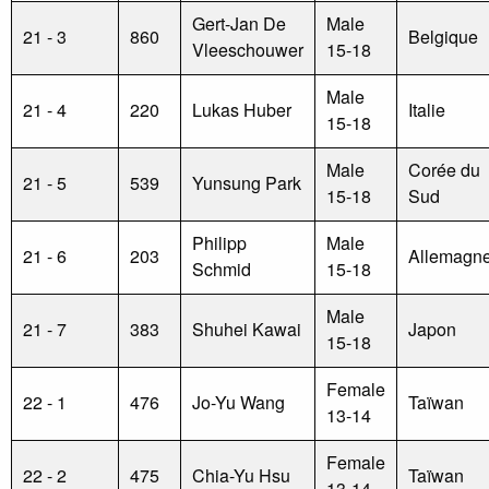
Gert-Jan De
Male
21 - 3
860
Belgique
Vleeschouwer
15-18
Male
21 - 4
220
Lukas Huber
Italie
15-18
Male
Corée du
21 - 5
539
Yunsung Park
15-18
Sud
Philipp
Male
21 - 6
203
Allemagn
Schmid
15-18
Male
21 - 7
383
Shuhei Kawai
Japon
15-18
Female
22 - 1
476
Jo-Yu Wang
Taïwan
13-14
Female
22 - 2
475
Chia-Yu Hsu
Taïwan
13-14