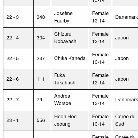
Josefine
Female
22 - 3
348
Danemark
Faurby
13-14
Chizuru
Female
22 - 4
304
Japon
Kobayashi
13-14
Female
22 - 5
237
Chika Kaneda
Japon
13-14
Fuka
Female
22 - 6
111
Japon
Takahashi
13-14
Andrea
Female
22 - 7
79
Danemark
Worsøe
13-14
Heon Hee
Female
Corée du
23 - 1
556
Jeoung
13-14
Sud
Female
Corée du