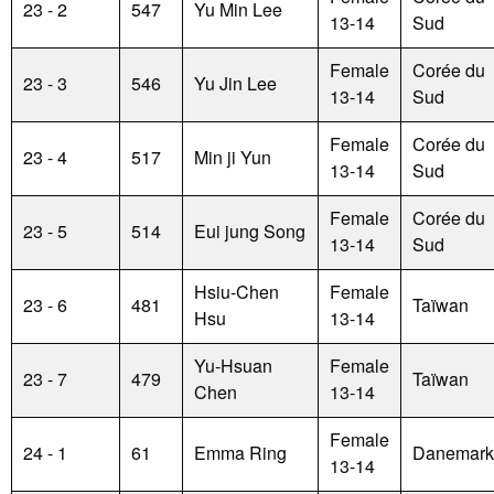
23 - 2
547
Yu Min Lee
13-14
Sud
Female
Corée du
23 - 3
546
Yu Jin Lee
13-14
Sud
Female
Corée du
23 - 4
517
Min ji Yun
13-14
Sud
Female
Corée du
23 - 5
514
Eui jung Song
13-14
Sud
Hsiu-Chen
Female
23 - 6
481
Taïwan
Hsu
13-14
Yu-Hsuan
Female
23 - 7
479
Taïwan
Chen
13-14
Female
24 - 1
61
Emma Ring
Danemark
13-14