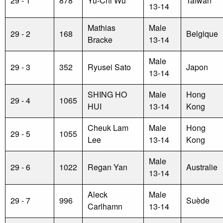
29 - 1
878
Yu-Chi Wu
Taïwan
13-14
Mathias
Male
29 - 2
168
Belgique
Bracke
13-14
Male
29 - 3
352
Ryusei Sato
Japon
13-14
SHING HO
Male
Hong
29 - 4
1065
HUI
13-14
Kong
Cheuk Lam
Male
Hong
29 - 5
1055
Lee
13-14
Kong
Male
29 - 6
1022
Regan Yan
Australie
13-14
Aleck
Male
29 - 7
996
Suède
Carlhamn
13-14