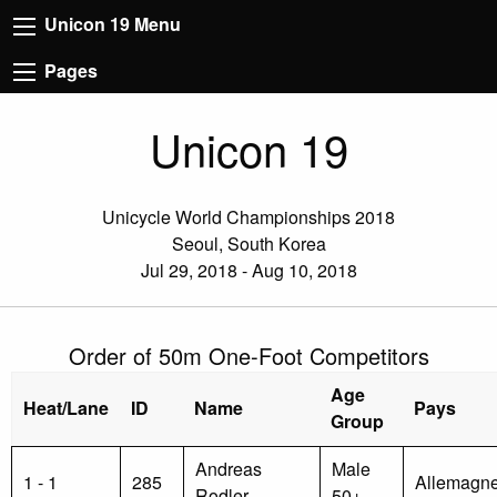
Unicon 19 Menu
Pages
Unicon 19
Unicycle World Championships 2018
Seoul, South Korea
Jul 29, 2018 - Aug 10, 2018
Order of 50m One-Foot Competitors
Age
Heat/Lane
ID
Name
Pays
Group
Andreas
Male
1 - 1
285
Allemagn
Rodler
50+