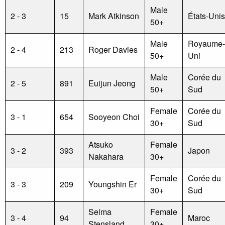
Male
2 - 3
15
Mark Atkinson
États-Unis
50+
Male
Royaume-
2 - 4
213
Roger Davies
50+
Uni
Male
Corée du
2 - 5
891
Euijun Jeong
50+
Sud
Female
Corée du
3 - 1
654
Sooyeon Choi
30+
Sud
Atsuko
Female
3 - 2
393
Japon
Nakahara
30+
Female
Corée du
3 - 3
209
Youngshin Er
30+
Sud
Selma
Female
3 - 4
94
Maroc
Stensland
30+