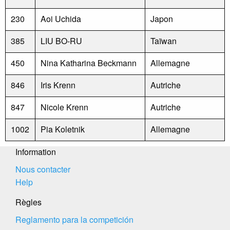
230
Aoi Uchida
Japon
385
LIU BO-RU
Taïwan
450
Nina Katharina Beckmann
Allemagne
846
Iris Krenn
Autriche
847
Nicole Krenn
Autriche
1002
Pia Koletnik
Allemagne
Information
Nous contacter
Help
Règles
Reglamento para la competición