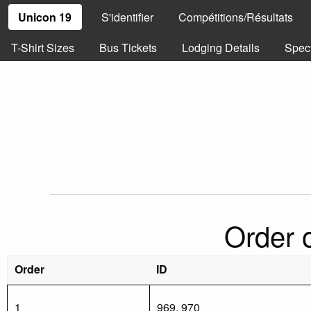
Unicon 19
S'identifier
Compétitions/Résultats
T-Shirt Sizes
Bus Tickets
Lodging Details
Spec
Order o
Order
ID
1
969, 970